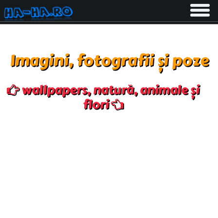
Toggle
navigati
Imagini, fotografii și poze
wallpapers, natură, animale și
flori