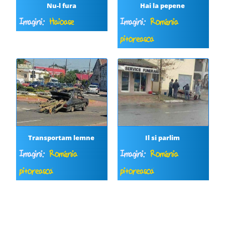
Nu-l fura
Hai la pepene
Imagini:
Haioase
Imagini:
România
pitorească
Transportam lemne
Il si parlim
Imagini:
România
Imagini:
România
pitorească
pitorească