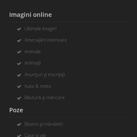
Imagini online
Ultimele imagini
Amenajării interioare
Animale
Animații
Anunțuri și inscripții
Auto & moto
Băutură și mâncare
Poze
Biserici și mănăstiri
Case și vile