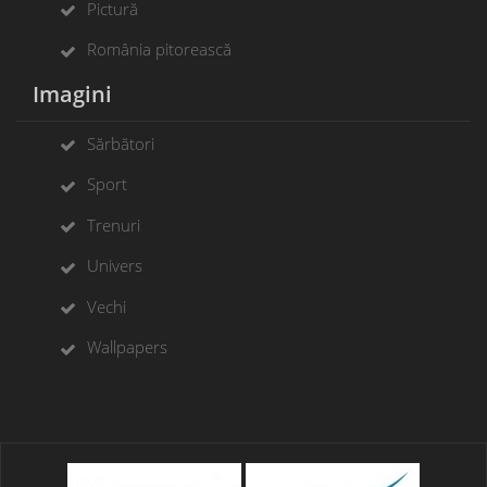
Pictură
România pitorească
Imagini
Sărbători
Sport
Trenuri
Univers
Vechi
Wallpapers