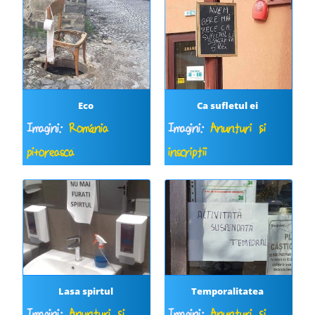
Eco
Ca sufletul ei
Imagini:
România
Imagini:
Anunțuri și
pitorească
inscripții
Lasa spirtul
Temporalitatea
Imagini:
Anunțuri și
Imagini:
Anunțuri și