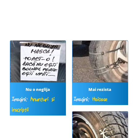
Nu o neglija
Mai rezista
Imagini:
Anunțuri și
Imagini:
Haioase
inscripții