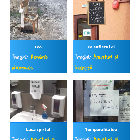
Eco
Ca sufletul ei
Imagini:
România
Imagini:
Anunțuri și
pitorească
inscripții
Lasa spirtul
Temporalitatea
Imagini:
Anunțuri și
Imagini:
Anunțuri și