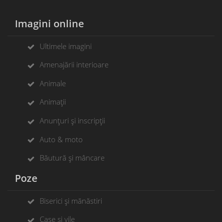
Imagini online
Ultimele imagini
Amenajării interioare
Animale
Animații
Anunțuri și inscripții
Auto & moto
Băutură și mâncare
Poze
Biserici și mănăstiri
Case și vile