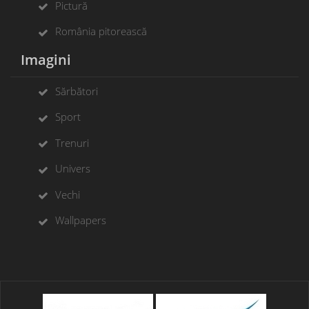
Pictură
România pitorească
Imagini
Sărbători
Sport
Trenuri
Univers
Vechi
Wallpapers