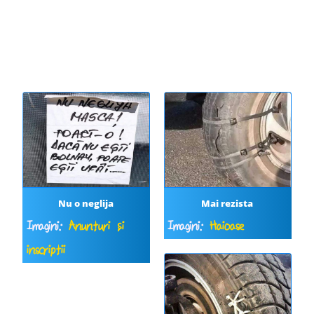
Nu o neglija
Mai rezista
Imagini:
Anunțuri și
Imagini:
Haioase
inscripții