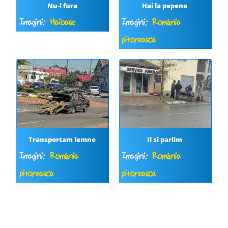
Nu-l fura
Hai la pepene
Imagini:
Haioase
Imagini:
România
pitorească
Transportam lemne
Il si parlim
Imagini:
România
Imagini:
România
pitorească
pitorească