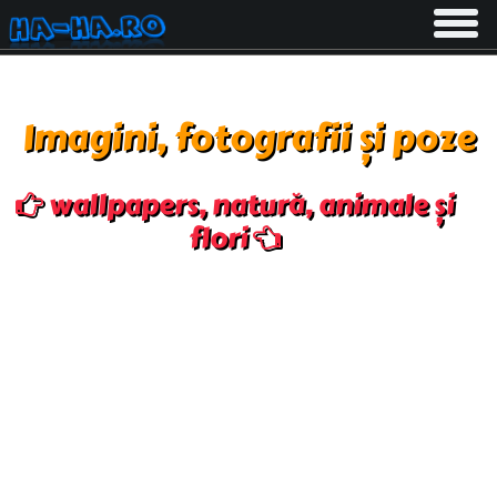
Toggle
navigati
Imagini, fotografii și poze
wallpapers, natură, animale și
flori