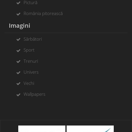
Pictură
România pitorească
Imagini
Sărbători
Sport
Trenuri
Univers
Vechi
Wallpapers