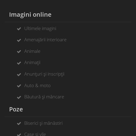
Imagini online
Ultimele imagini
Amenajării interioare
Animale
Animații
Anunțuri și inscripții
Auto & moto
Băutură și mâncare
Poze
Biserici și mănăstiri
Case și vile