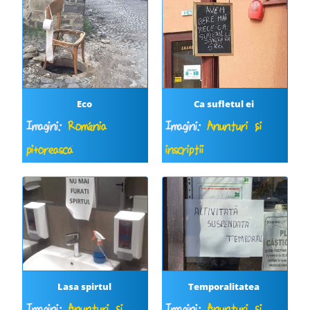
Eco
Ca sufletul ei
Imagini:
România
Imagini:
Anunțuri și
pitorească
inscripții
Lasa spirtul
Temporalitatea
Imagini:
Anunțuri și
Imagini:
Anunțuri și