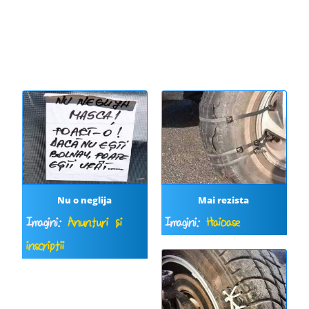
Nu o neglija
Mai rezista
Imagini:
Anunțuri și
Imagini:
Haioase
inscripții