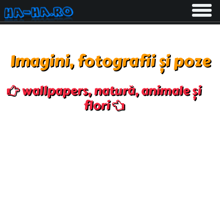
Toggle
navigati
Imagini, fotografii și poze
wallpapers, natură, animale și
flori