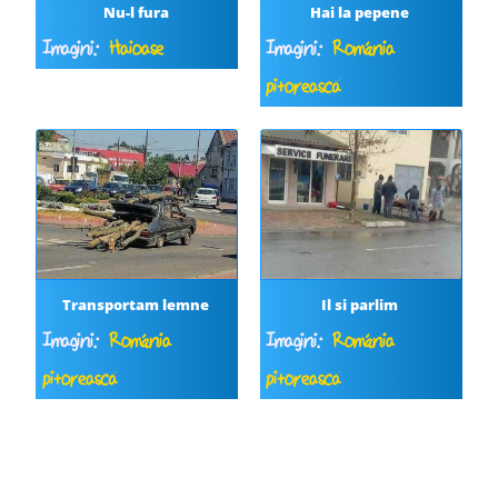
Nu-l fura
Hai la pepene
Imagini:
Haioase
Imagini:
România
pitorească
Transportam lemne
Il si parlim
Imagini:
România
Imagini:
România
pitorească
pitorească